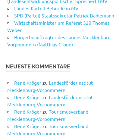
(Landesentwicklungspolitischer Sprecher) TMV
Landes-Kartell-Behörde in MV
SPD (Partei) Staatssekretär Patrick Dahlemann
Wirtschaftsministerium Referat 320 Thomas
Weber
Bürgerbeauftragter des Landes Mecklenburg-
Vorpommern (Matthias Crone)
NEUESTE KOMMENTARE
René Kröger
zu
Landesförderinstitut
Mecklenburg-Vorpommern
René Kröger
zu
Landesförderinstitut
Mecklenburg-Vorpommern
René Kröger
zu
Tourismusverband
Mecklenburg-Vorpommern
René Kröger
zu
Tourismusverband
Mecklenburg-Vorpommern