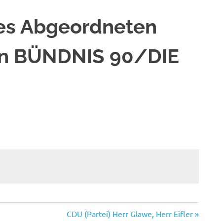
es Abgeordneten
ion BÜNDNIS 90/DIE
Nächster
CDU (Partei) Herr Glawe, Herr Eifler