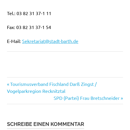
Tel.: 03 82 31 37-1 11
Fax: 03 82 31 37-1 54
E-Mail:
Sekretariat@stadt-barth.de
Vorheriger
Beitragsnavigation
Tourismusverband Fischland Darß Zingst /
Beitrag:
Vogelparkregion Recknitztal
Nächster
SPD (Partei) Frau Bretschneider
Beitrag:
SCHREIBE EINEN KOMMENTAR