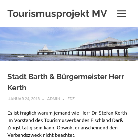
Zum
Inhalt
Tourismusprojekt MV
MENÜ
springen
Stadt Barth & Bürgermeister Herr
Kerth
JANUAR 24, 2018
ADMIN
FDZ
Es ist fraglich warum jemand wie Herr Dr. Stefan Kerth
im Vorstand des Tourismusverbandes Fischland Darß
Zingst tätig sein kann. Obwohl er anscheinend den
Verbandszweck nicht beachtet.