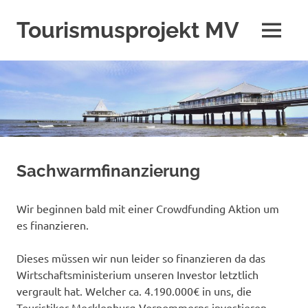
Zum
Inhalt
Tourismusprojekt MV
MENÜ
springen
Sachwarmfinanzierung
Wir beginnen bald mit einer Crowdfunding Aktion um
es finanzieren.
Dieses müssen wir nun leider so finanzieren da das
Wirtschaftsministerium unseren Investor letztlich
vergrault hat. Welcher ca. 4.190.000€ in uns, die
Touristiker Mecklenburg-Vorpommerns investieren