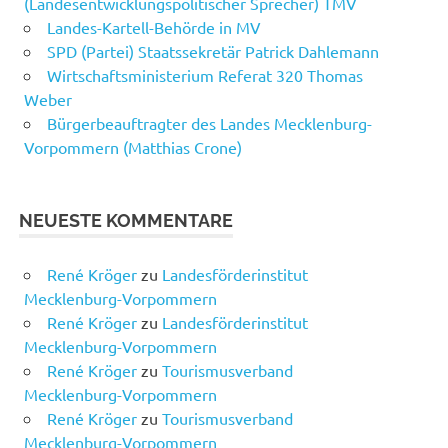
(Landesentwicklungspolitischer Sprecher) TMV
Landes-Kartell-Behörde in MV
SPD (Partei) Staatssekretär Patrick Dahlemann
Wirtschaftsministerium Referat 320 Thomas
Weber
Bürgerbeauftragter des Landes Mecklenburg-
Vorpommern (Matthias Crone)
NEUESTE KOMMENTARE
René Kröger
zu
Landesförderinstitut
Mecklenburg-Vorpommern
René Kröger
zu
Landesförderinstitut
Mecklenburg-Vorpommern
René Kröger
zu
Tourismusverband
Mecklenburg-Vorpommern
René Kröger
zu
Tourismusverband
Mecklenburg-Vorpommern